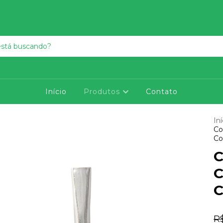
Início
Produtos
Contato
Iní
Co
Co
C
C
C
R