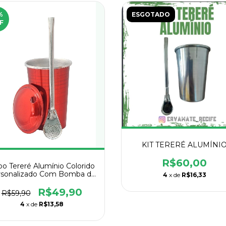
%
ESGOTADO
F
KIT TERERÉ ALUMÍNI
R$60,00
o Tereré Alumínio Colorido
rsonalizado Com Bomba de
4
x de
R$16,33
Ferro
R$49,90
R$59,90
4
x de
R$13,58