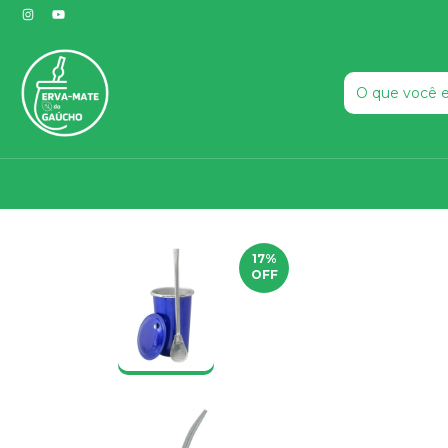
17
%
OFF