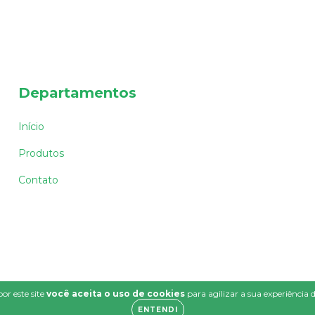
Departamentos
Início
Produtos
Contato
or este site
você aceita o uso de cookies
para agilizar a sua experiência
ENTENDI