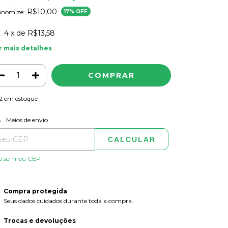
R$10,00
onomize:
17
% OFF
4
x de
R$13,58
r mais detalhes
2
em estoque
ALTERAR CEP
regas para o CEP:
Meios de envio
CALCULAR
o sei meu CEP
Compra protegida
Seus dados cuidados durante toda a compra.
Trocas e devoluções