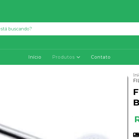
Início
Produtos
Contato
Iní
FI
F
B