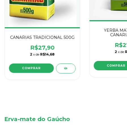
YERBA MA
CANARI
CANARIAS TRADICIONAL 500G
R$2
R$27,90
2
x de
R
2
x de
R$14,68
Erva-mate do Gaúcho