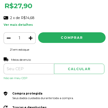
R$27,90
2
x de
R$14,68
Ver mais detalhes
21
em estoque
ALTERAR CEP
Entregas para o CEP:
Meios de envio
CALCULAR
Não sei meu CEP
Compra protegida
Seus dados cuidados durante toda a compra.
Trocas e devoluções